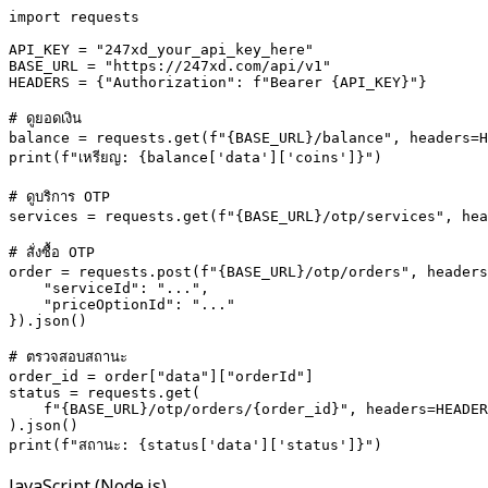
import requests

API_KEY = "247xd_your_api_key_here"

BASE_URL = "https://247xd.com/api/v1"

HEADERS = {"Authorization": f"Bearer {API_KEY}"}

# ดูยอดเงิน

balance = requests.get(f"{BASE_URL}/balance", headers=H
print(f"เหรียญ: {balance['data']['coins']}")

# ดูบริการ OTP

services = requests.get(f"{BASE_URL}/otp/services", hea
# สั่งซื้อ OTP

order = requests.post(f"{BASE_URL}/otp/orders", headers
    "serviceId": "...",

    "priceOptionId": "..."

}).json()

# ตรวจสอบสถานะ

order_id = order["data"]["orderId"]

status = requests.get(

    f"{BASE_URL}/otp/orders/{order_id}", headers=HEADER
).json()

print(f"สถานะ: {status['data']['status']}")
JavaScript (Node.js)