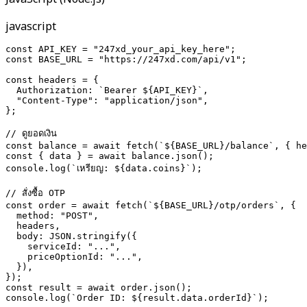
javascript
const API_KEY = "247xd_your_api_key_here";

const BASE_URL = "https://247xd.com/api/v1";

const headers = {

  Authorization: `Bearer ${API_KEY}`,

  "Content-Type": "application/json",

};

// ดูยอดเงิน

const balance = await fetch(`${BASE_URL}/balance`, { he
const { data } = await balance.json();

console.log(`เหรียญ: ${data.coins}`);

// สั่งซื้อ OTP

const order = await fetch(`${BASE_URL}/otp/orders`, {

  method: "POST",

  headers,

  body: JSON.stringify({

    serviceId: "...",

    priceOptionId: "...",

  }),

});

const result = await order.json();

console.log(`Order ID: ${result.data.orderId}`);